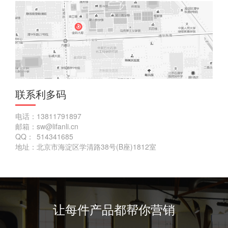
联系利多码
电话：
13811791897
邮箱：
sw@lifanli.cn
QQ：
514341685
地址：
北京市海淀区学清路38号(B座)1812室
让每件产品都帮你营销