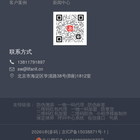
客户案例
新闻中心
联系方式
13811791897
sw@lifanli.cn
北京市海淀区学清路38号(B座)1812室
友情链接：
防伪溯源
一物一码代理
防伪标签
二维码红包代理
一物一码加盟
防窜货
二维码红包加盟
二维码防伪
小程序模板制作
保定律师
呼叫中心系统
短信接口
句易
2026©利多码 |
京ICP备15038871号-1
|
京公网安备 11010802036877号