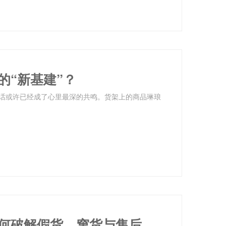
的“新基建”？
句话或许已经成了心里最深的共鸣。货架上的商品琳琅
一物一码防伪溯源：消费品企业如何破解假货、窜货与售后难题？