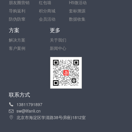
朋友圈营销
红包墙
H5微活动
导购返利
积分商城
套标溯源
防伪防窜
会员活动
数据收集
方案
更多
解决方案
关于我们
客户案例
新闻中心
联系方式
13811791897
sw@lifanli.cn
北京市海淀区学清路38号(B座)1812室