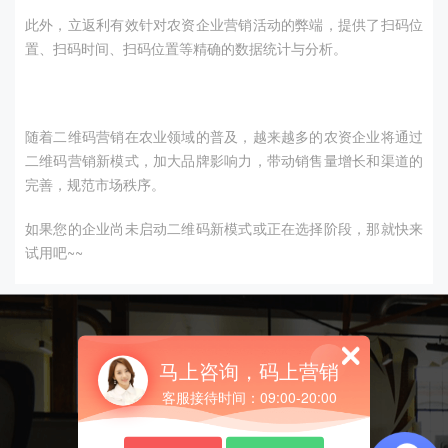
此外，立返利有效针对农资企业营销活动的弊端，提供了扫码位
置、扫码时间、扫码位置等精确的数据统计与分析。
随着二维码营销在农业领域的普及，越来越多的农资企业将通过
二维码营销新模式，加大品牌影响力，带动销售量增长和渠道的
完善，规范市场秩序。
如果您的企业尚未启动二维码新模式或正在选择阶段，那就快来
试用吧~~
让每件产品都帮你营销
马上咨询，码上营销
客服接待时间：09:00-20:00
免费试用
咨询客服