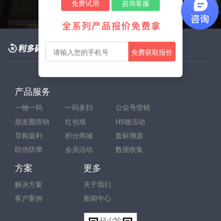
免费试用
咨询客服
一物一码营销与数据服务商
免费获取报价
产品服务
一物一码
一码多扫
公众号营销
朋友圈营销
红包墙
H5微活动
导购返利
积分商城
套标溯源
防伪防窜
会员活动
数据收集
方案
更多
解决方案
关于我们
客户案例
新闻中心