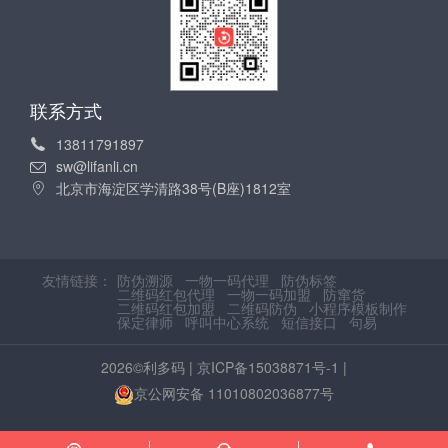
联系方式
13811791897
sw@lifanli.cn
北京市海淀区学清路38号(B座)1812室
友情链接：
防伪溯源
一物一码代理
防伪标签
二维码红包代理
一物一码加盟
防窜货
二维码红包加盟
二维码防伪
小程序模板制作
保定律师
呼叫中心系统
短信接口
句易
2026©利多码 |
京ICP备15038871号-1
|
京公网安备 11010802036877号